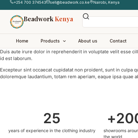
+254 700 374543
sell@beadwork.co.ke
Nairobi, Kenya
Beadwork
Kenya
Home
Products
About us
Contact
Duis aute irure dolor in reprehenderit in voluptate velit esse ci
id est laborum.
Excepteur sint occaecat cupidatat non proident, sunt in culpa qu
doloremque laudantium, totam rem aperiam, eaque ipsa quae ab il
25
+
20
years of experience in the clothing industry
showrooms arou
the world