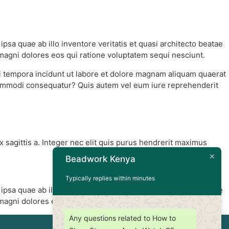
sa quae ab illo inventore veritatis et quasi architecto beatae
 magni dolores eos qui ratione voluptatem sequi nesciunt.
i tempora incidunt ut labore et dolore magnam aliquam quaerat
 commodi consequatur? Quis autem vel eum iure reprehenderit
 sagittis a. Integer nec elit quis purus hendrerit maximus
Beadwork Kenya
Typically replies within minutes
sa quae ab illo inventore veritatis et quasi architecto beatae
 magni dolores eos qui ratione voluptatem sequi nesciunt.
Any questions related to How to