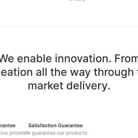
We enable innovation. Fro
deation all the way through 
market delivery.
rantee
Satisfaction Guarantee
ive prices
We guarantee our products