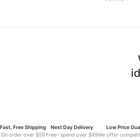
i
Fast, Free Shipping
Next Day Delivery
Low Price Gua
On order over $50
Free– spend over $99
We offer competit