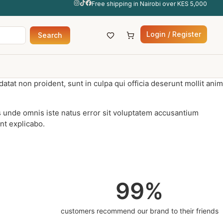
Free shipping in Nairobi over KES 5,000
Login / Register
Search
datat non proident, sunt in culpa qui officia deserunt mollit anim
is unde omnis iste natus error sit voluptatem accusantium
nt explicabo.
99
%
customers recommend our brand to their friends