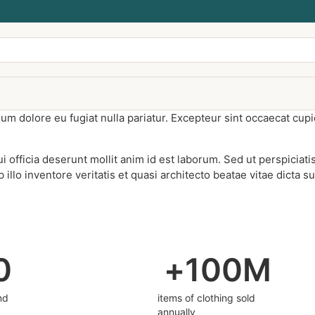
llum dolore eu fugiat nulla pariatur. Excepteur sint occaecat cupi
i officia deserunt mollit anim id est laborum. Sed ut perspiciat
lo inventore veritatis et quasi architecto beatae vitae dicta su
0
+
100
M
nd
items of clothing sold
annually