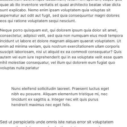
quae ab illo inventore veritatis et quasi architecto beatae vitae dicta
sunt explicabo. Nemo enim ipsam voluptatem quia voluptas sit
aspernatur aut odit aut fugit, sed quia consequuntur magni dolores
eos qui ratione voluptatem sequi nesciunt.
Neque porro quisquam est, qui dolorem ipsum quia dolor sit amet,
consectetur, adipisci velit, sed quia non numquam eius modi tempora
incidunt ut labore et dolore magnam aliquam quaerat voluptatem. Ut
enim ad minima veniam, quis nostrum exercitationem ullam corporis
suscipit laboriosam, nisi ut aliquid ex ea commodi consequatur? Quis
autem vel eum iure reprehenderit qui in ea voluptate velit esse quam
nihil molestiae consequatur, vel illum qui dolorem eum fugiat quo
voluptas nulla pariatur
Nunc eleifend sollicitudin laoreet. Praesent luctus eget
nibh eu posuere. Aliquam elementum tristique mi, nec
tincidunt ex sagittis a. Integer nec elit quis purus
hendrerit maximus nec eget felis.
Sed ut perspiciatis unde omnis iste natus error sit voluptatem