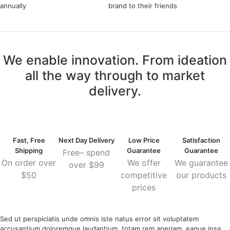
annually
brand to their friends
Login / Register
We enable innovation. From ideation
all the way through to market
delivery.
Fast, Free
Next Day Delivery
Low Price
Satisfaction
Shipping
Guarantee
Guarantee
Free– spend
On order over
We offer
We guarantee
over $99
$50
competitive
our products
prices
Sed ut perspiciatis unde omnis iste natus error sit voluptatem
accusantium doloremque laudantium, totam rem aperiam, eaque ipsa