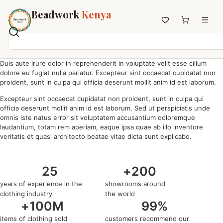
Beadwork
Kenya
Duis aute irure dolor in reprehenderit in voluptate velit esse cillum
Home
dolore eu fugiat nulla pariatur. Excepteur sint occaecat cupidatat non
All Beadwork
proident, sunt in culpa qui officia deserunt mollit anim id est laborum.
Earrings
Excepteur sint occaecat cupidatat non proident, sunt in culpa qui
Necklaces
officia deserunt mollit anim id est laborum. Sed ut perspiciatis unde
omnis iste natus error sit voluptatem accusantium doloremque
Wristbands
laudantium, totam rem aperiam, eaque ipsa quae ab illo inventore
Anklets
veritatis et quasi architecto beatae vitae dicta sunt explicabo.
House Decor
Keyholders
25
+
200
Non-African Brands
years of experience in the
showrooms around
Other Aesthetics
clothing industry
the world
+
100
M
99
%
About us
items of clothing sold
customers recommend our
Contact