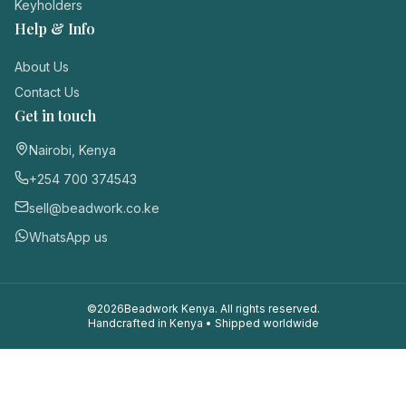
Keyholders
Help & Info
About Us
Contact Us
Get in touch
Nairobi, Kenya
+254 700 374543
sell@beadwork.co.ke
WhatsApp us
©
2026
Beadwork Kenya. All rights reserved.
Handcrafted in Kenya • Shipped worldwide